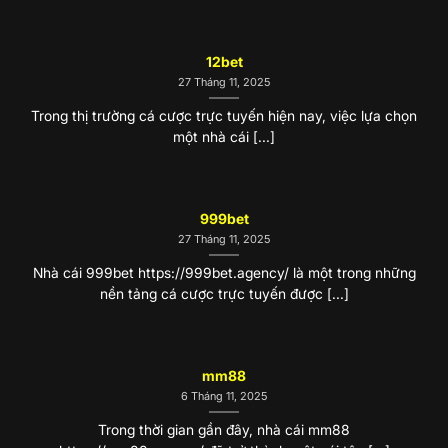
12bet
27 Tháng 11, 2025
Trong thị trường cá cược trực tuyến hiện nay, việc lựa chọn
một nhà cái [...]
999bet
27 Tháng 11, 2025
Nhà cái 999bet https://999bet.agency/ là một trong những
nền tảng cá cược trực tuyến được [...]
mm88
6 Tháng 11, 2025
Trong thời gian gần đây, nhà cái mm88