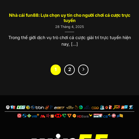
Nhà cái fun88: Lựa chọn uy tín cho người chơi cá cược trực
tuyến
28 Tháng 4, 2025
Trong thế giới dịch vụ trò chơi cá cược giải trí trực tuyến hiện
nay, [...]
1
2